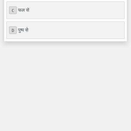
फल से
C
पुष्प से
D