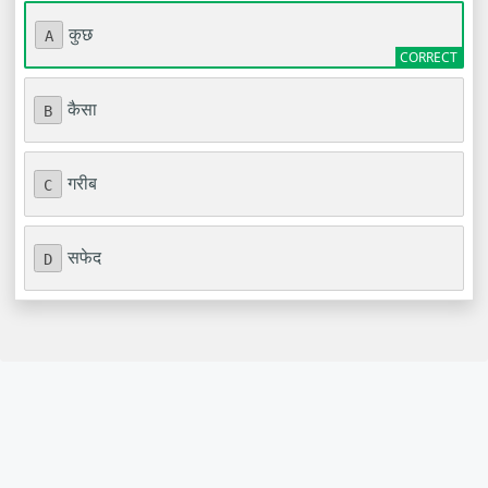
कुछ
A
कैसा
B
गरीब
C
सफेद
D