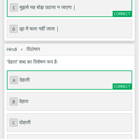
मुझसे यह बोझ उठाया न जाएगा |
C
धूप में चला नहीं जाता |
D
Hindi
»
विशेषण
‘देहात’ शब्द का विशेषण रूप है-
देहाती
A
देहात
B
दोहाती
C