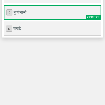
मुक्केबाज़ी
C
कराटे
D