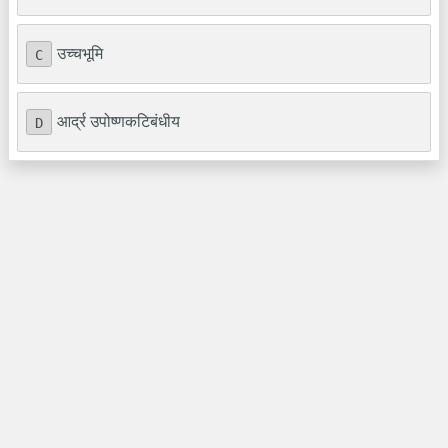
उच्चभूमि
C
आर्द्र उपोष्णकटिबंधीय
D