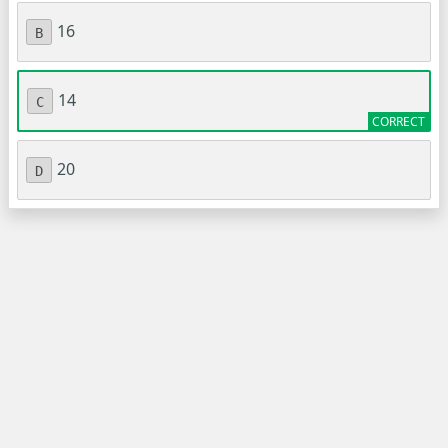
16
B
14
C
20
D