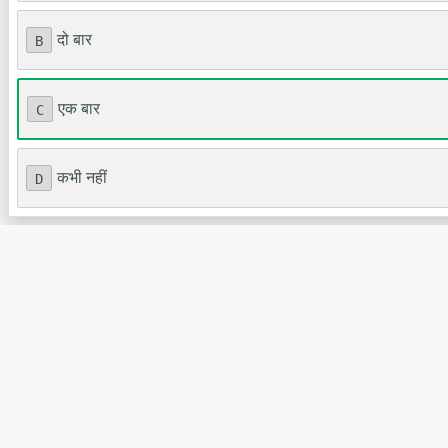
दो बार
B
एक बार
C
कभी नहीं
D