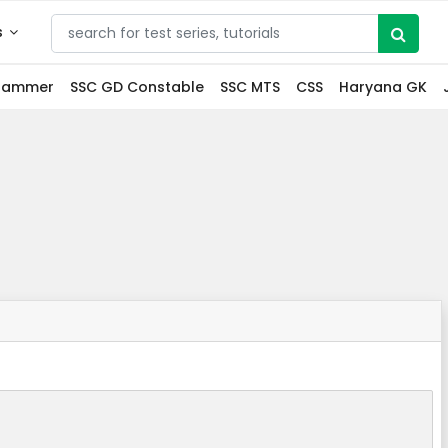
s
grammer
SSC GD Constable
SSC MTS
CSS
Haryana GK