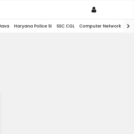
Java
Haryana Police SI
SSC CGL
Computer Network
PHP