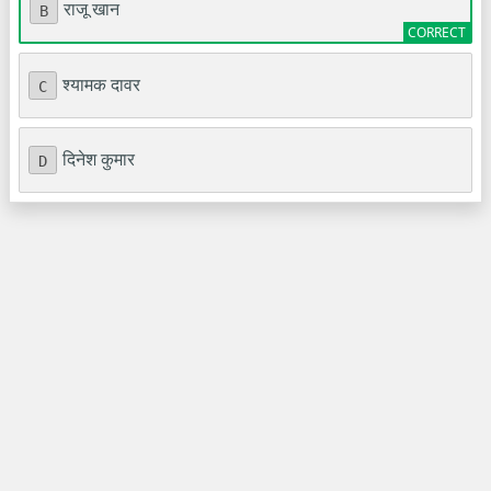
राजू खान
B
श्यामक दावर
C
दिनेश कुमार
D