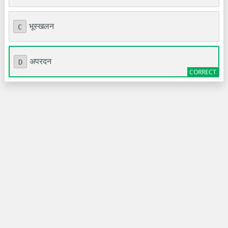
भूस्खलन
C
अपरदन
D