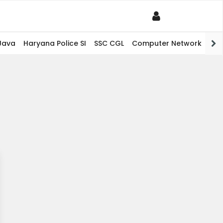
Java
Haryana Police SI
SSC CGL
Computer Network
PHP