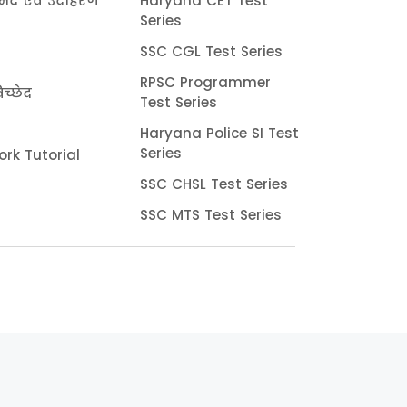
भेद एवं उदाहरण
Haryana CET Test
Series
SSC CGL Test Series
RPSC Programmer
च्छेद
Test Series
Haryana Police SI Test
Series
rk Tutorial
SSC CHSL Test Series
SSC MTS Test Series