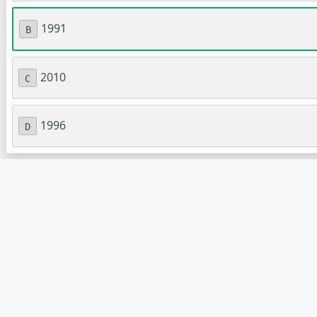
1991
B
2010
C
1996
D