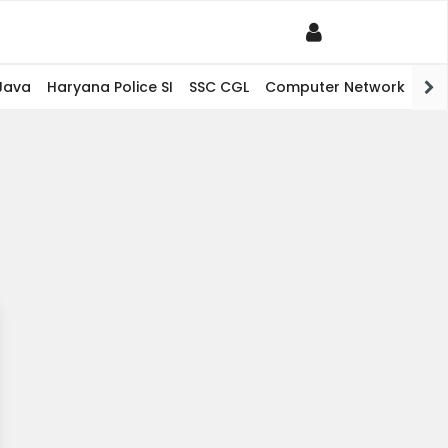
Java
Haryana Police SI
SSC CGL
Computer Network
PHP