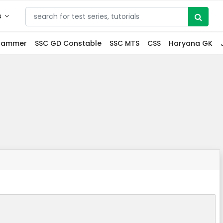
s
grammer
SSC GD Constable
SSC MTS
CSS
Haryana GK