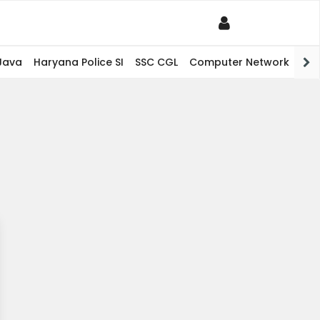
Java
Haryana Police SI
SSC CGL
Computer Network
PHP