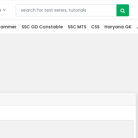
s
grammer
SSC GD Constable
SSC MTS
CSS
Haryana GK