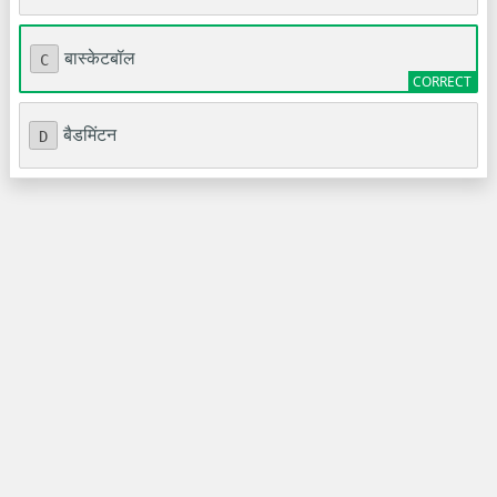
बास्केटबॉल
C
बैडमिंटन
D