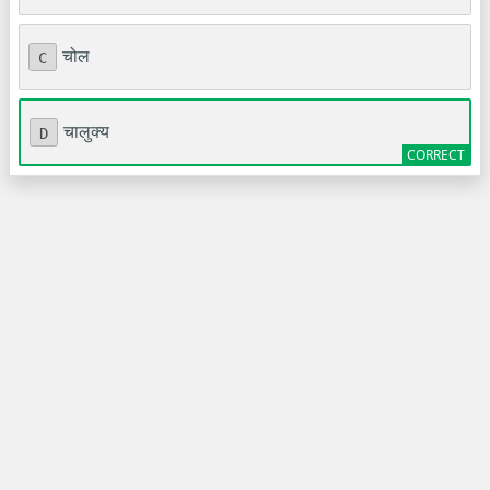
चोल
C
चालुक्य
D