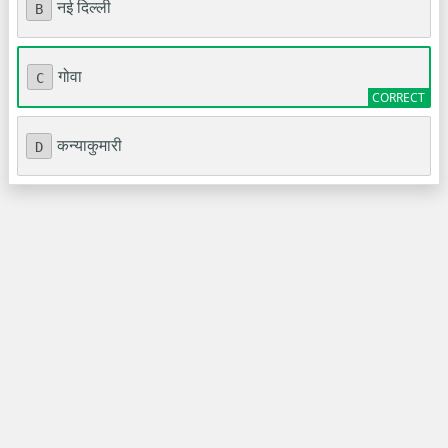
नई दिल्ली
B
गोवा
C
कन्याकुमारी
D