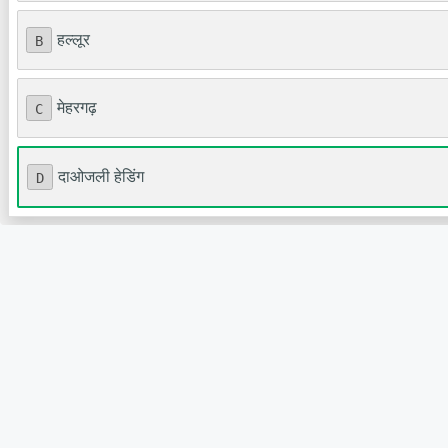
हल्लूर
B
मेहरगढ़
C
दाओजली हेडिंग
D