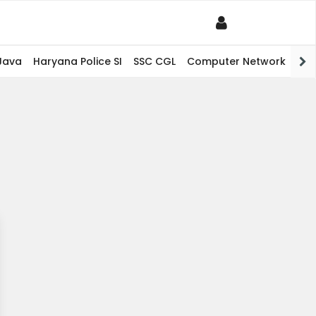
Java
Haryana Police SI
SSC CGL
Computer Network
PHP