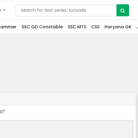
s
grammer
SSC GD Constable
SSC MTS
CSS
Haryana GK
था?