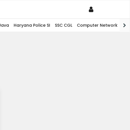
Java
Haryana Police SI
SSC CGL
Computer Network
PHP