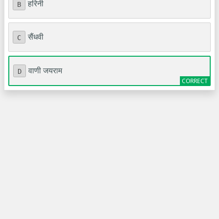
हरिनी
B
सैंधवी
C
वाणी जयराम
D