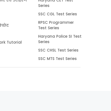
भेद एवं उदाहरण
Haryana CET Test
Series
SSC CGL Test Series
RPSC Programmer
च्छेद
Test Series
Haryana Police SI Test
Series
rk Tutorial
SSC CHSL Test Series
SSC MTS Test Series