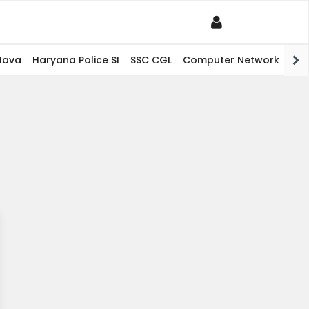
Java
Haryana Police SI
SSC CGL
Computer Network
PHP